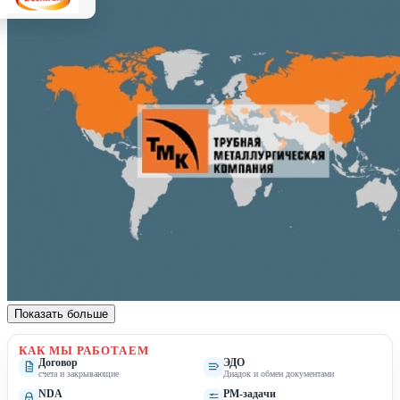
Показать больше
КАК МЫ РАБОТАЕМ
Договор
ЭДО
счета и закрывающие
Диадок и обмен документами
NDA
PM-задачи