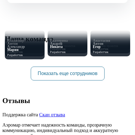
Наша команда
Владимир
Екатерина
Анастасия
Антон
Андрей
Антон
Руководитель
Менеджер проектов
Менеджер проектов
Александр
Никита
Егор
Разработчик
Разработчик
Разработчик
Мария
Разработчик
Разработчик
Разработчик
Разработчик
Показать еще сотрудников
Отзывы
Поддержка сайта
Скан отзыва
Аэромар отмечает надежность команды, прозрачную
коммуникацию, индивидуальный подход и аккуратную