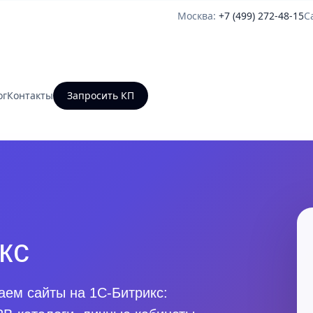
Москва:
+7 (499) 272-48-15
С
ог
Контакты
Запросить КП
кс
ем сайты на 1С-Битрикс: