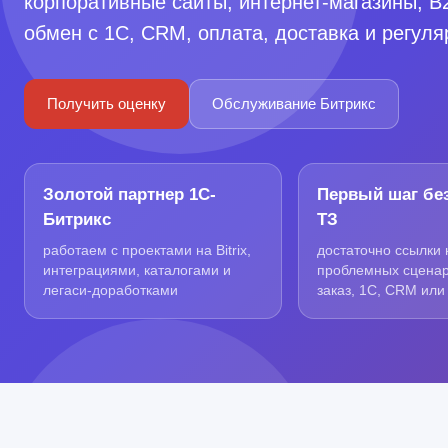
корпоративные сайты, интернет-магазины, B
обмен с 1С, CRM, оплата, доставка и регул
Получить оценку
Обслуживание Битрикс
Золотой партнер 1С-
Первый шаг бе
Битрикс
ТЗ
работаем с проектами на Bitrix,
достаточно ссылки 
интеграциями, каталогами и
проблемных сценари
легаси-доработками
заказ, 1С, CRM или