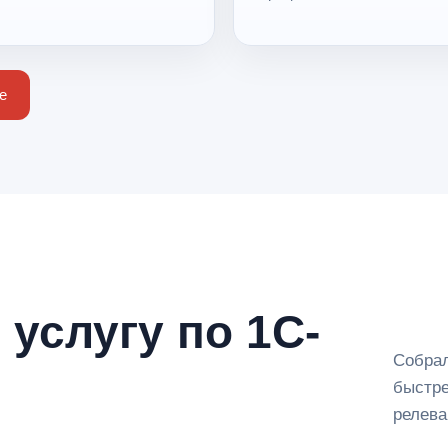
е
услугу по 1С-
Собрал
быстре
релева