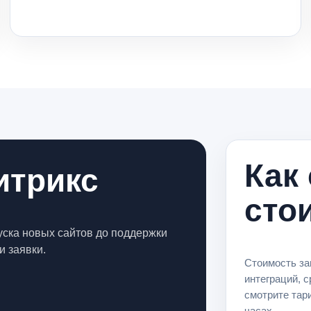
Как
итрикс
сто
пуска новых сайтов до поддержки
и заявки.
Стоимость за
интеграций, 
смотрите тар
часах.