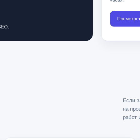
Посмотре
SEO.
Если з
на про
работ 