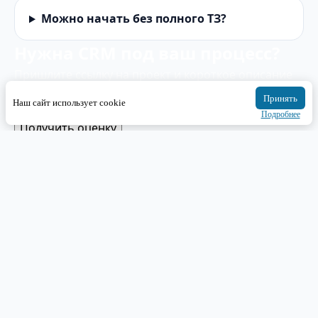
Можно начать без полного ТЗ?
Нужна CRM под ваш процесс?
Пришлите ссылку на проект и короткое описание
задачи. Вернемся с понятной оценкой, рисками и
Принять
Наш сайт использует cookie
первым шагом.
Подробнее
Получить оценку
Наши работы
Услуги
Стоимость
Отзывы
Блог
О компании
Контакты