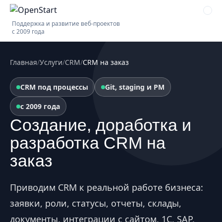
Поддержка и развитие веб-проектов
с 2009 года
Главная
/
Услуги
/
CRM
/
CRM на заказ
CRM под процессы
Git, staging и PM
с 2009 года
Создание, доработка и
разработка CRM на
заказ
Приводим CRM к реальной работе бизнеса:
заявки, роли, статусы, отчеты, склады,
документы, интеграции с сайтом, 1С, SAP,