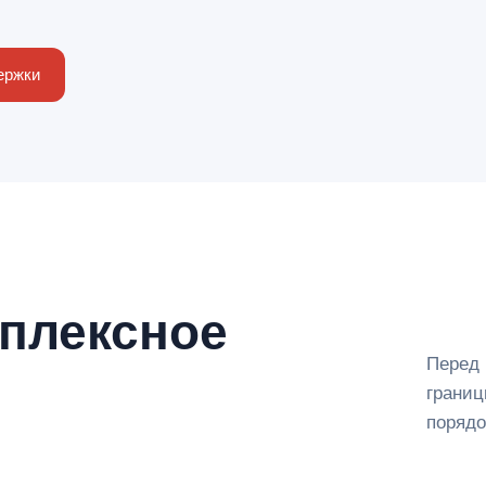
ержки
мплексное
Перед 
границ
порядо