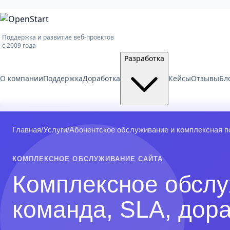
Поддержка и развитие веб-проектов
с 2009 года
Разработка
О компании
Поддержка
Доработка
Кейсы
Отзывы
Бл
Главная
/
Услуги
/
Абонентское обслуживание и комплексная п
КОМПЛЕКСНОЕ ОБСЛУЖИВАНИЕ САЙТА
Комплексное обслу
команда, SLA, дора