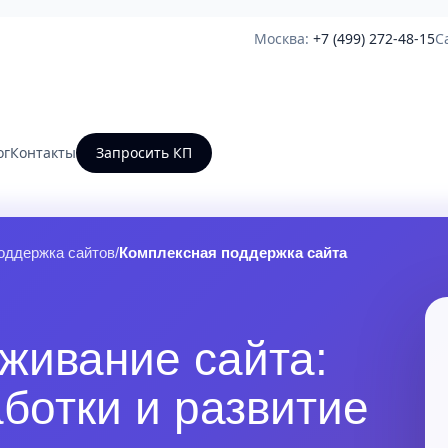
Москва:
+7 (499) 272-48-15
С
ог
Контакты
Запросить КП
оддержка сайтов
/
Комплексная поддержка сайта
живание сайта:
ботки и развитие