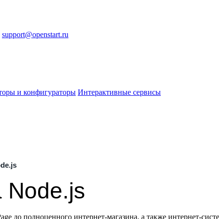
support@openstart.ru
торы и конфигураторы
Интерактивные сервисы
de.js
 Node.js
Page до полноценного интернет-магазина, а также интернет-си