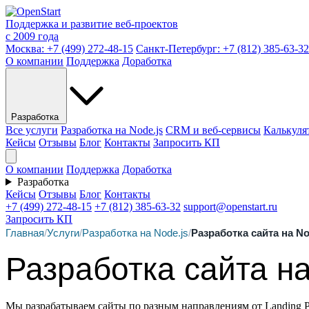
Поддержка и развитие веб-проектов
с 2009 года
Москва:
+7 (499) 272-48-15
Санкт-Петербург:
+7 (812) 385-63-32
О компании
Поддержка
Доработка
Разработка
Все услуги
Разработка на Node.js
CRM и веб-сервисы
Калькуля
Кейсы
Отзывы
Блог
Контакты
Запросить КП
О компании
Поддержка
Доработка
Разработка
Кейсы
Отзывы
Блог
Контакты
+7 (499) 272-48-15
+7 (812) 385-63-32
support@openstart.ru
Запросить КП
Главная
/
Услуги
/
Разработка на Node.js
/
Разработка сайта на No
Разработка сайта на
Мы разрабатываем сайты по разным направлениям от Landing 