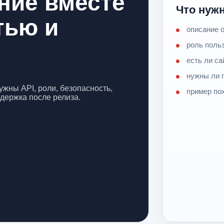
ние вместе
Что нуж
тью и
описание 
роль польз
есть ли са
нужны ли 
жны API, роли, безопасность,
пример по
ддержка после релиза.