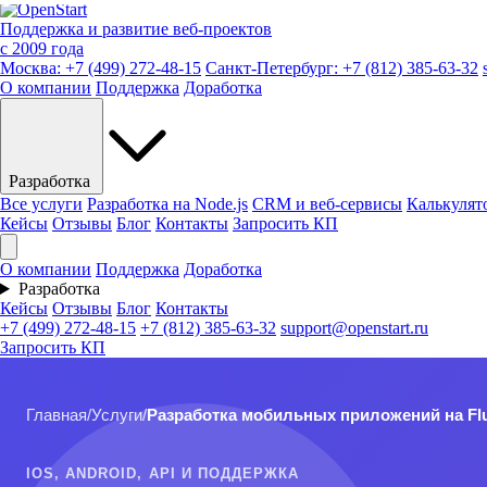
Поддержка и развитие веб-проектов
с 2009 года
Москва:
+7 (499) 272-48-15
Санкт-Петербург:
+7 (812) 385-63-32
О компании
Поддержка
Доработка
Разработка
Все услуги
Разработка на Node.js
CRM и веб-сервисы
Калькулят
Кейсы
Отзывы
Блог
Контакты
Запросить КП
О компании
Поддержка
Доработка
Разработка
Кейсы
Отзывы
Блог
Контакты
+7 (499) 272-48-15
+7 (812) 385-63-32
support@openstart.ru
Запросить КП
Главная
/
Услуги
/
Разработка мобильных приложений на Flu
IOS, ANDROID, API И ПОДДЕРЖКА