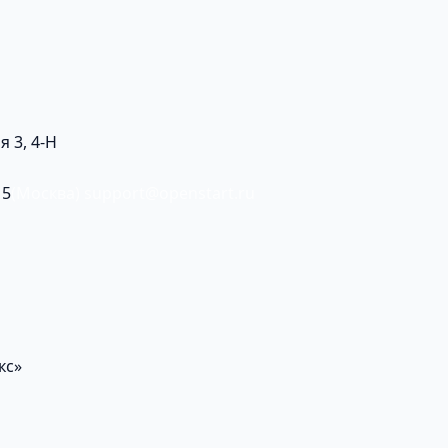
я 3, 4-Н
15
(Москва)
support@openstart.ru
кс»