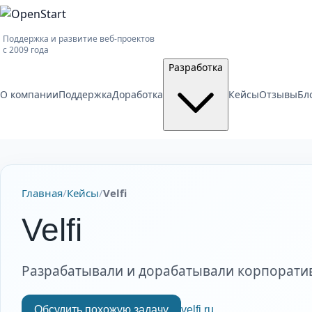
Поддержка и развитие веб-проектов
с 2009 года
Разработка
О компании
Поддержка
Доработка
Кейсы
Отзывы
Бл
Главная
/
Кейсы
/
Velfi
Velfi
Разрабатывали и дорабатывали корпоратив
Обсудить похожую задачу
velfi.ru