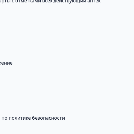
карты с отметками всех действующий аптек
жение
т по политике безопасности