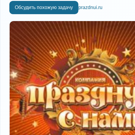
Обсудить похожую задачу
prazdnui.ru