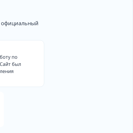
ал официальный
боту по
 Сайт был
вления