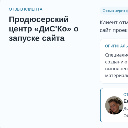
ОТЗЫВ КЛИЕНТА
Отзыв через ф
Продюсерский
Клиент отм
центр «ДиС'Ко» о
сайт проек
запуске сайта
ОРИГИНАЛЬ
Специалис
созданию 
выполнен
материал
О
Е
Д
О