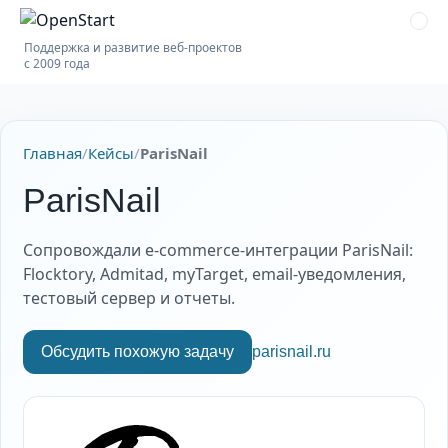
Поддержка и развитие веб-проектов
с 2009 года
Главная
/
Кейсы
/
ParisNail
ParisNail
Сопровождали e-commerce-интеграции ParisNail:
Flocktory, Admitad, myTarget, email-уведомления,
тестовый сервер и отчеты.
Обсудить похожую задачу
parisnail.ru