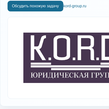
Обсудить похожую задачу
kord-group.ru