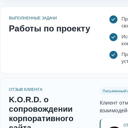
Пр
ВЫПОЛНЕННЫЕ ЗАДАЧИ
св
Работы по проекту
Ис
ко
Пр
ус
ОТЗЫВ КЛИЕНТА
Письменный о
K.O.R.D. о
Клиент от
сопровождении
взаимодей
корпоративного
О
сайта