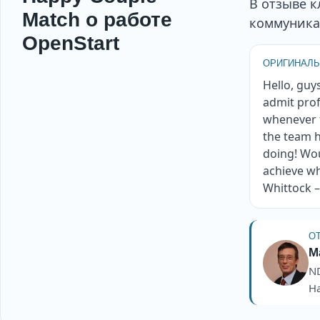
В отзыве к
Match о работе
коммуника
OpenStart
ОРИГИНАЛЬ
Hello, guy
admit prof
whenever t
the team h
doing! Wou
achieve wh
Whittock –
О
M
ND
Ha