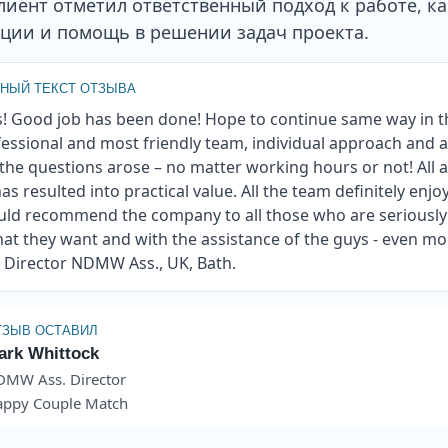
лиент отметил ответственный подход к работе, к
ции и помощь в решении задач проекта.
НЫЙ ТЕКСТ ОТЗЫВА
s! Good job has been done! Hope to continue same way in t
essional and most friendly team, individual approach and av
he questions arose – no matter working hours or not! All a
as resulted into practical value. All the team definitely enjo
ld recommend the company to all those who are seriously 
at they want and with the assistance of the guys - even m
 Director NDMW Ass., UK, Bath.
ТЗЫВ ОСТАВИЛ
ark Whittock
MW Ass. Director
ppy Couple Match