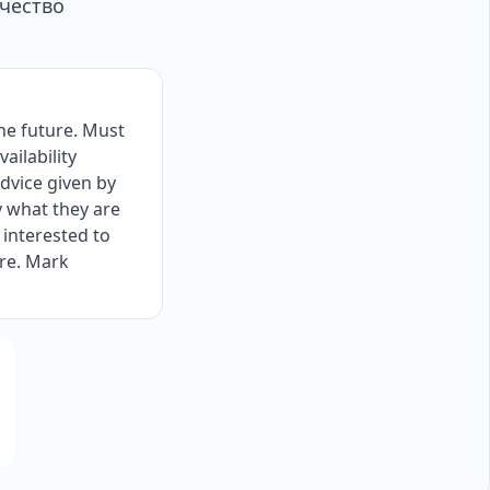
ачество
he future. Must
ailability
dvice given by
y what they are
interested to
ore. Mark