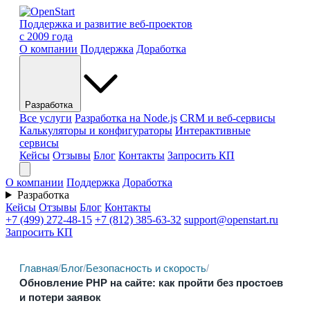
Поддержка и развитие веб-проектов
с 2009 года
О компании
Поддержка
Доработка
Разработка
Все услуги
Разработка на Node.js
CRM и веб-сервисы
Калькуляторы и конфигураторы
Интерактивные
сервисы
Кейсы
Отзывы
Блог
Контакты
Запросить КП
О компании
Поддержка
Доработка
Разработка
Кейсы
Отзывы
Блог
Контакты
+7 (499) 272-48-15
+7 (812) 385-63-32
support@openstart.ru
Запросить КП
Главная
/
Блог
/
Безопасность и скорость
/
Обновление PHP на сайте: как пройти без простоев
и потери заявок