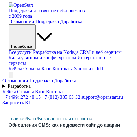
Поддержка и развитие веб-проектов
с 2009 года
О компании
Поддержка
Доработка
Разработка
Все услуги
Разработка на Node.js
CRM и веб-сервисы
Калькуляторы и конфигураторы
Интерактивные
сервисы
Кейсы
Отзывы
Блог
Контакты
Запросить КП
О компании
Поддержка
Доработка
Разработка
Кейсы
Отзывы
Блог
Контакты
+7 (499) 272-48-15
+7 (812) 385-63-32
support@openstart.ru
Запросить КП
Главная
/
Блог
/
Безопасность и скорость
/
Обновления CMS: как не довести сайт до аварии