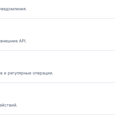
уведомления.
 внешние API.
в и регулярные операции.
ействий.