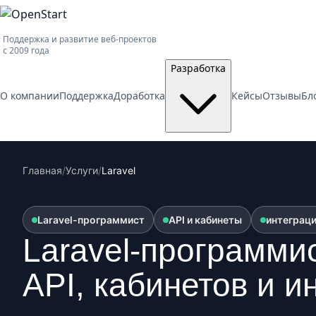
Поддержка и развитие веб-проектов
с 2009 года
Разработка
О компании
Поддержка
Доработка
Кейсы
Отзывы
Бл
Главная
/
Услуги
/
Laravel
Laravel-программист
API и кабинеты
интеграц
Laravel-программи
API, кабинетов и и