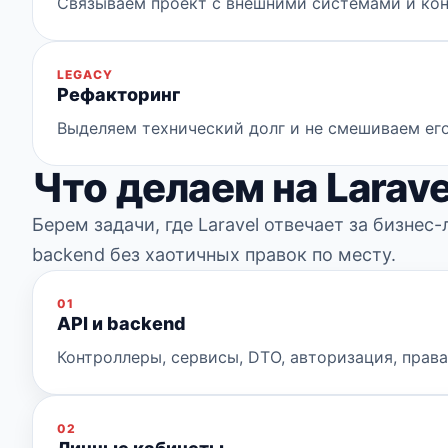
Связываем проект с внешними системами и ко
LEGACY
Рефакторинг
Выделяем технический долг и не смешиваем ег
Что делаем на Larave
Берем задачи, где Laravel отвечает за бизнес
backend без хаотичных правок по месту.
01
API и backend
Контроллеры, сервисы, DTO, авторизация, права
02