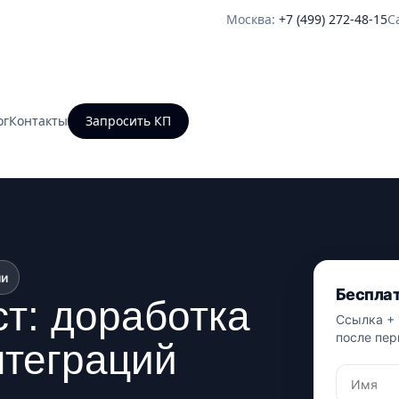
Москва:
+7 (499) 272-48-15
С
ог
Контакты
Запросить КП
ии
Бесплат
ст: доработка
Ссылка + 
после пер
нтеграций