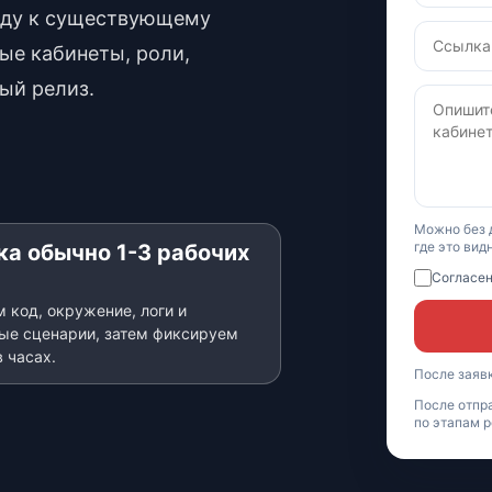
нду к существующему
ные кабинеты, роли,
ый релиз.
Можно без д
где это вид
а обычно 1-3 рабочих
Согласен
 код, окружение, логи и
ые сценарии, затем фиксируем
в часах.
После заяв
После отпра
по этапам р