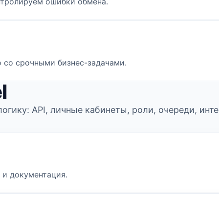
нтролируем ошибки обмена.
о со срочными бизнес-задачами.
l
-логику: API, личные кабинеты, роли, очереди, и
 и документация.