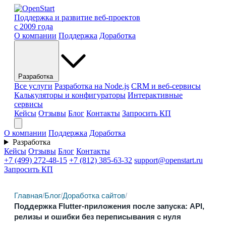
Поддержка и развитие веб-проектов
с 2009 года
О компании
Поддержка
Доработка
Разработка
Все услуги
Разработка на Node.js
CRM и веб-сервисы
Калькуляторы и конфигураторы
Интерактивные
сервисы
Кейсы
Отзывы
Блог
Контакты
Запросить КП
О компании
Поддержка
Доработка
Разработка
Кейсы
Отзывы
Блог
Контакты
+7 (499) 272-48-15
+7 (812) 385-63-32
support@openstart.ru
Запросить КП
Главная
/
Блог
/
Доработка сайтов
/
Поддержка Flutter-приложения после запуска: API,
релизы и ошибки без переписывания с нуля