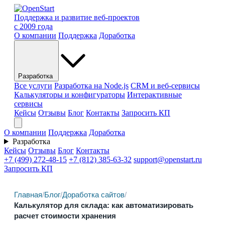
Поддержка и развитие веб-проектов
с 2009 года
О компании
Поддержка
Доработка
Разработка
Все услуги
Разработка на Node.js
CRM и веб-сервисы
Калькуляторы и конфигураторы
Интерактивные
сервисы
Кейсы
Отзывы
Блог
Контакты
Запросить КП
О компании
Поддержка
Доработка
Разработка
Кейсы
Отзывы
Блог
Контакты
+7 (499) 272-48-15
+7 (812) 385-63-32
support@openstart.ru
Запросить КП
Главная
/
Блог
/
Доработка сайтов
/
Калькулятор для склада: как автоматизировать
расчет стоимости хранения