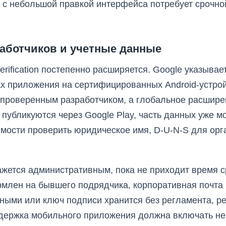
 с небольшой правкой интерфейса потребует срочно
аботчиков и учетные данные
verification постепенно расширяется. Google указывает
ах приложения на сертифицированных Android-устро
 проверенным разработчиком, а глобальное расшире
публикуются через Google Play, часть данных уже мож
мости проверить юридическое имя, D-U-N-S для орга
кажется административным, пока не приходит время с
млен на бывшего подрядчика, корпоративная почта 
ыми или ключ подписи хранится без регламента, рел
держка мобильного приложения должна включать не т