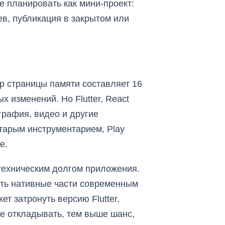
е планировать как мини-проект:
ев, публикация в закрытом или
ер страницы памяти составляет 16
х изменений. Но Flutter, React
графия, видео и другие
старым инструментарием, Play
е.
 техническим долгом приложения.
ать нативные части современным
т затронуть версию Flutter,
ьше откладывать, тем выше шанс,