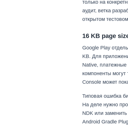
только на конкрет
аудит, ветка разр
открытом тестовом
16 KB page si
Google Play отдел
KB. Для приложений
Native, платежные
компоненты могут 
Console может пок
Типовая ошибка би
На деле нужно про
NDK или заменить 
Android Gradle Plu