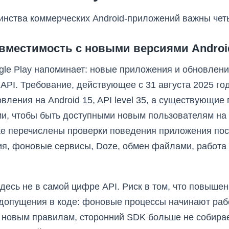
инства коммерческих Android-приложений важны чет
совместимость с новыми версиями Androi
le Play напоминает: новые приложения и обновлен
t API. Требование, действующее с 31 августа 2025 го
вления на Android 15, API level 35, а существующи
и, чтобы быть доступными новым пользователям на 
же перечислены проверки поведения приложения по
ия, фоновые сервисы, Doze, обмен файлами, работа 
десь не в самой цифре API. Риск в том, что повышен
допущения в коде: фоновые процессы начинают раб
новым правилам, сторонний SDK больше не собирает