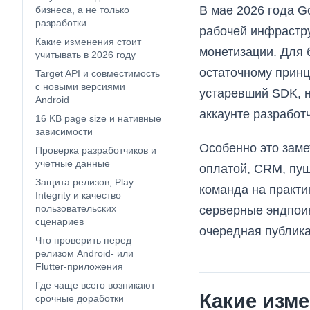
В мае 2026 года G
бизнеса, а не только
разработки
рабочей инфрастру
Какие изменения стоит
монетизации. Для 
учитывать в 2026 году
остаточному принц
Target API и совместимость
с новыми версиями
устаревший SDK, н
Android
аккаунте разработ
16 KB page size и нативные
зависимости
Особенно это замет
Проверка разработчиков и
учетные данные
оплатой, CRM, пуш
Защита релизов, Play
команда на практи
Integrity и качество
пользовательских
серверные эндпоин
сценариев
очередная публик
Что проверить перед
релизом Android- или
Flutter-приложения
Где чаще всего возникают
Какие изме
срочные доработки