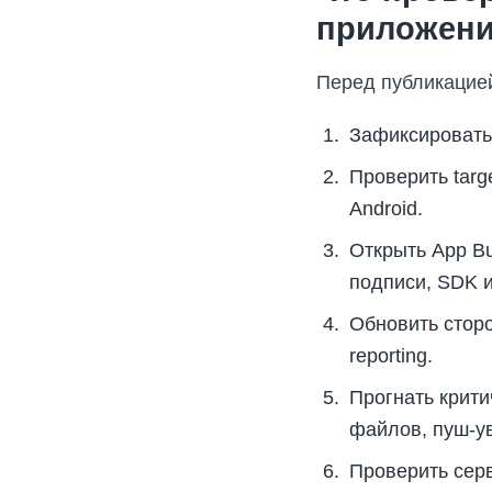
приложен
Перед публикацией
Зафиксировать т
Проверить targ
Android.
Открыть App Bu
подписи, SDK и
Обновить сторо
reporting.
Прогнать крити
файлов, пуш-ув
Проверить серв