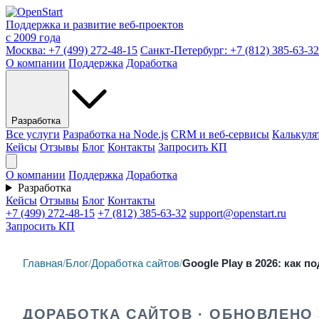
Поддержка и развитие веб-проектов
с 2009 года
Москва:
+7 (499) 272-48-15
Санкт-Петербург:
+7 (812) 385-63-32
О компании
Поддержка
Доработка
Разработка
Все услуги
Разработка на Node.js
CRM и веб-сервисы
Калькуля
Кейсы
Отзывы
Блог
Контакты
Запросить КП
О компании
Поддержка
Доработка
Разработка
Кейсы
Отзывы
Блог
Контакты
+7 (499) 272-48-15
+7 (812) 385-63-32
support@openstart.ru
Запросить КП
Главная
/
Блог
/
Доработка сайтов
/
Google Play в 2026: как 
ДОРАБОТКА САЙТОВ · ОБНОВЛЕНО 3