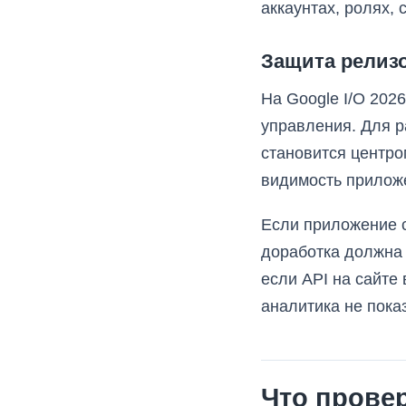
аккаунтах, ролях, 
Защита релизо
На Google I/O 202
управления. Для ра
становится центро
видимость приложе
Если приложение с
доработка должна 
если API на сайте
аналитика не пока
Что провер