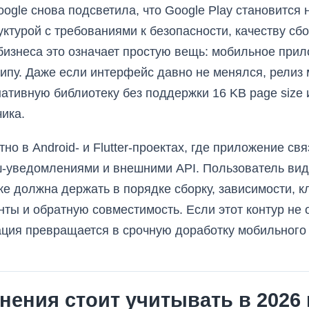
oogle снова подсветила, что Google Play становится 
ктурой с требованиями к безопасности, качеству сб
бизнеса это означает простую вещь: мобильное при
ипу. Даже если интерфейс давно не менялся, релиз мо
ативную библиотеку без поддержки 16 KB page size
чика.
но в Android- и Flutter-проектах, где приложение св
-уведомлениями и внешними API. Пользователь види
ке должна держать в порядке сборку, зависимости, к
ты и обратную совместимость. Если этот контур не 
ация превращается в срочную доработку мобильного
нения стоит учитывать в 2026 