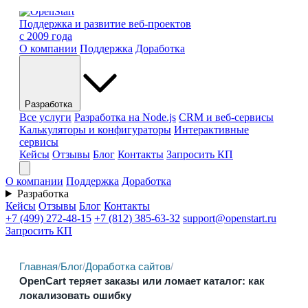
Поддержка и развитие веб-проектов
с 2009 года
О компании
Поддержка
Доработка
Разработка
Все услуги
Разработка на Node.js
CRM и веб-сервисы
Калькуляторы и конфигураторы
Интерактивные
сервисы
Кейсы
Отзывы
Блог
Контакты
Запросить КП
О компании
Поддержка
Доработка
Разработка
Кейсы
Отзывы
Блог
Контакты
+7 (499) 272-48-15
+7 (812) 385-63-32
support@openstart.ru
Запросить КП
Главная
/
Блог
/
Доработка сайтов
/
OpenCart теряет заказы или ломает каталог: как
локализовать ошибку