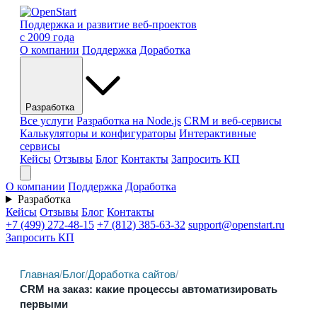
Поддержка и развитие веб-проектов
с 2009 года
О компании
Поддержка
Доработка
Разработка
Все услуги
Разработка на Node.js
CRM и веб-сервисы
Калькуляторы и конфигураторы
Интерактивные
сервисы
Кейсы
Отзывы
Блог
Контакты
Запросить КП
О компании
Поддержка
Доработка
Разработка
Кейсы
Отзывы
Блог
Контакты
+7 (499) 272-48-15
+7 (812) 385-63-32
support@openstart.ru
Запросить КП
Главная
/
Блог
/
Доработка сайтов
/
CRM на заказ: какие процессы автоматизировать
первыми