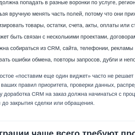
 должна попадать в разные воронки по услуге, регио
зя вручную менять часть полей, потому что они при
зировать товары, остатки, счета, акты, оплаты или с
жет быть связан с несколькими проектами, договор
жна собираться из CRM, сайта, телефонии, рекламы 
вать ошибки обмена, повторы запросов, дубли и неп
ростое «поставим еще один виджет» часто не решает
ет ваших правил приоритета, проверки данных, распр
у доработка CRM на заказ должна начинаться с проц
я до закрытия сделки или обращения.
еграции чаще всего требуют п