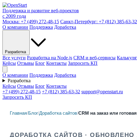
Поддержка и развитие веб-проектов
с 2009 года
Москва:
+7 (499) 272-48-15
Санкт-Петербург:
+7 (812) 385-63-32
О компании
Поддержка
Доработка
Разработка
Все услуги
Разработка на Node.js
CRM и веб-сервисы
Калькуля
Кейсы
Отзывы
Блог
Контакты
Запросить КП
О компании
Поддержка
Доработка
Разработка
Кейсы
Отзывы
Блог
Контакты
+7 (499) 272-48-15
+7 (812) 385-63-32
support@openstart.ru
Запросить КП
Главная
/
Блог
/
Доработка сайтов
/
CRM на заказ или готовая
ДОРАБОТКА САЙТОВ · ОБНОВЛЕНО 2