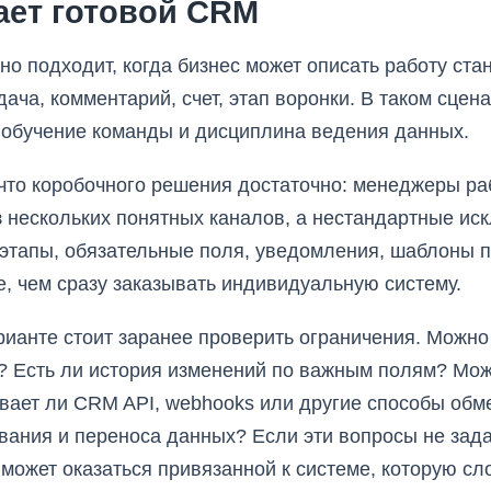
ает готовой CRM
о подходит, когда бизнес может описать работу ста
адача, комментарий, счет, этап воронки. В таком сце
 обучение команды и дисциплина ведения данных.
что коробочного решения достаточно: менеджеры р
з нескольких понятных каналов, а нестандартные ис
этапы, обязательные поля, уведомления, шаблоны п
, чем сразу заказывать индивидуальную систему.
рианте стоит заранее проверить ограничения. Можно 
? Есть ли история изменений по важным полям? Мож
ает ли CRM API, webhooks или другие способы обм
вания и переноса данных? Если эти вопросы не зада
может оказаться привязанной к системе, которую сл