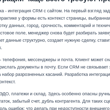
ка - интеграция CRM с сайтом. На первый взгляд зад
рактике у формы есть контекст страницы, выбранная
отку данных, город, срочность, комментарий и техни
кстовое поле, менеджер снова будет разбирать заяв
ет данные структурно, создает нужную сделку, стави
к.
 - телефония, мессенджеры и почта. Клиент может сн
прислать документы в почту. Если CRM не связывает 
а набор разрозненных касаний. Разработка интеграци
онтекст.
т, ЭДО, платежи и склад. Здесь особенно опасны руч
таток, забытый счет, дубль контрагента. Для таких с
роль ошибок: что делать при недоступности внешнего 