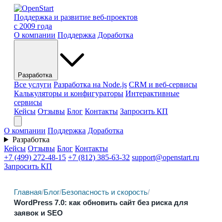
Поддержка и развитие веб-проектов
с 2009 года
О компании
Поддержка
Доработка
Разработка
Все услуги
Разработка на Node.js
CRM и веб-сервисы
Калькуляторы и конфигураторы
Интерактивные
сервисы
Кейсы
Отзывы
Блог
Контакты
Запросить КП
О компании
Поддержка
Доработка
Разработка
Кейсы
Отзывы
Блог
Контакты
+7 (499) 272-48-15
+7 (812) 385-63-32
support@openstart.ru
Запросить КП
Главная
/
Блог
/
Безопасность и скорость
/
WordPress 7.0: как обновить сайт без риска для
заявок и SEO