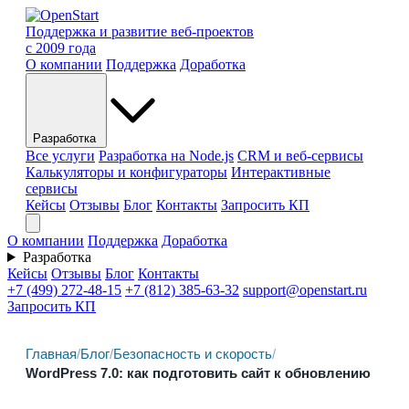
Поддержка и развитие веб-проектов
с 2009 года
О компании
Поддержка
Доработка
Разработка
Все услуги
Разработка на Node.js
CRM и веб-сервисы
Калькуляторы и конфигураторы
Интерактивные
сервисы
Кейсы
Отзывы
Блог
Контакты
Запросить КП
О компании
Поддержка
Доработка
Разработка
Кейсы
Отзывы
Блог
Контакты
+7 (499) 272-48-15
+7 (812) 385-63-32
support@openstart.ru
Запросить КП
Главная
/
Блог
/
Безопасность и скорость
/
WordPress 7.0: как подготовить сайт к обновлению