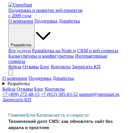
Поддержка и развитие веб-проектов
с 2009 года
О компании
Поддержка
Доработка
Разработка
Все услуги
Разработка на Node.js
CRM и веб-сервисы
Калькуляторы и конфигураторы
Интерактивные
сервисы
Кейсы
Отзывы
Блог
Контакты
Запросить КП
О компании
Поддержка
Доработка
Разработка
Кейсы
Отзывы
Блог
Контакты
+7 (499) 272-48-15
+7 (812) 385-63-32
support@openstart.ru
Запросить КП
Главная
/
Блог
/
Безопасность и скорость
/
Технический долг CMS: как обновлять сайт без
аврала и простоев