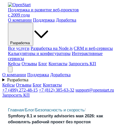
Поддержка и развитие веб-проектов
с 2009 года
О компании
Поддержка
Доработка
Разработка
Все услуги
Разработка на Node.js
CRM и веб-сервисы
Калькуляторы и конфигураторы
Интерактивные
сервисы
Кейсы
Отзывы
Блог
Контакты
Запросить КП
О компании
Поддержка
Доработка
Разработка
Кейсы
Отзывы
Блог
Контакты
+7 (499) 272-48-15
+7 (812) 385-63-32
support@openstart.ru
Запросить КП
Главная
/
Блог
/
Безопасность и скорость
/
Symfony 8.1 и security advisories мая 2026: как
обновлять рабочий проект без простоя