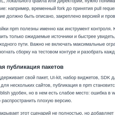
, URL, локального файла или директории, нужно понима
е: например, временный fork до принятия pull reque
ие должно быть описано, закреплено версией и пров
ойки npm полезны именно как инструмент контроля. 
шить только ожидаемые источники и быстрее увидеть,
одного пути. Важно не включать максимальные огра
рогнать сборку на тестовом контуре и разобрать каж
ая публикация пакетов
держивает свой пакет, UI-kit, набор виджетов, SDK
для нескольких сайтов, публикация в npm становится
blish удобен, но в нем есть слабое место: ошибка в
о распространить плохую версию.
 закрывает этот сценарий не полностью, но добавляе