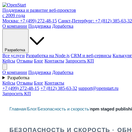
Поддержка и развитие веб-проектов
с 2009 года
Москва:
+7 (499) 272-48-15
Санкт-Петербург:
+7 (812) 385-63-32
О компании
Поддержка
Доработка
Разработка
Все услуги
Разработка на Node.js
CRM и веб-сервисы
Калькуля
Кейсы
Отзывы
Блог
Контакты
Запросить КП
О компании
Поддержка
Доработка
Разработка
Кейсы
Отзывы
Блог
Контакты
+7 (499) 272-48-15
+7 (812) 385-63-32
support@openstart.ru
Запросить КП
Главная
/
Блог
/
Безопасность и скорость
/
npm staged publish
БЕЗОПАСНОСТЬ И СКОРОСТЬ · ОБНО