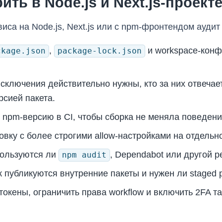
ить в Node.js и Next.js-проект
иса на Node.js, Next.js или с npm-фронтендом аудит
,
и workspace-конф
ckage.json
package-lock.json
исключения действительно нужны, кто за них отвечае
сией пакета.
 npm-версию в CI, чтобы сборка не меняла поведен
овку с более строгими allow-настройками на отдельно
пользуются ли
, Dependabot или другой 
npm audit
к публикуются внутренние пакеты и нужен ли staged p
токены, ограничить права workflow и включить 2FA т