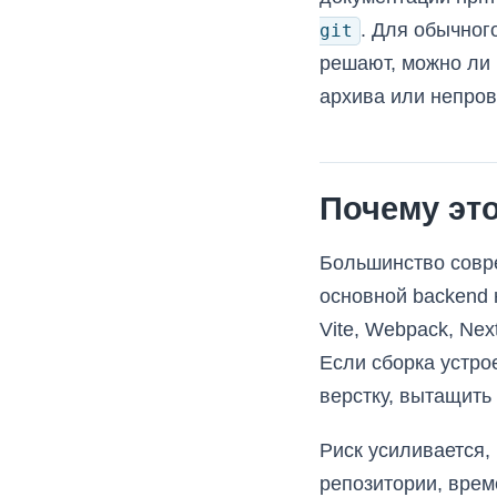
. Для обычног
git
решают, можно ли н
архива или непров
Почему это
Большинство совр
основной backend н
Vite, Webpack, Nex
Если сборка устро
верстку, вытащить 
Риск усиливается, 
репозитории, врем