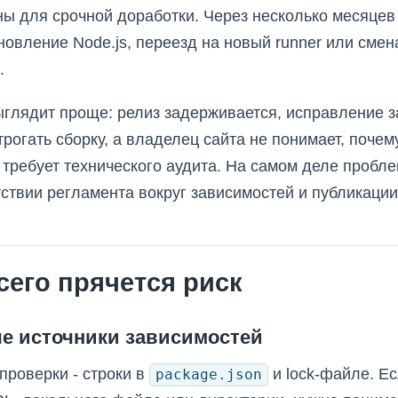
ны для срочной доработки. Через несколько месяцев 
новление Node.js, переезд на новый runner или сме
.
ыглядит проще: релиз задерживается, исправление 
трогать сборку, а владелец сайта не понимает, поче
 требует технического аудита. На самом деле пробл
утствии регламента вокруг зависимостей и публикации
сего прячется риск
е источники зависимостей
проверки - строки в
и lock-файле. Ес
package.json