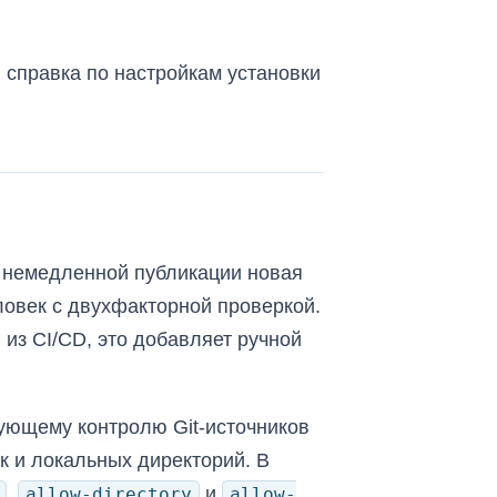
 справка по настройкам установки
то немедленной публикации новая
ловек с двухфакторной проверкой.
из CI/CD, это добавляет ручной
вующему контролю Git-источников
к и локальных директорий. В
,
и
allow-directory
allow-