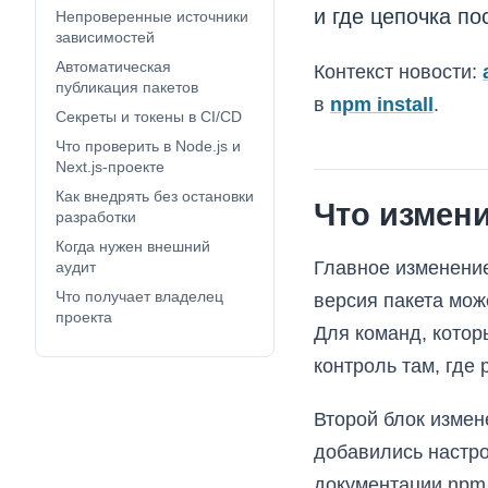
и где цепочка по
Непроверенные источники
зависимостей
Автоматическая
Контекст новости:
публикация пакетов
в
npm install
.
Секреты и токены в CI/CD
Что проверить в Node.js и
Next.js-проекте
Как внедрять без остановки
Что измен
разработки
Когда нужен внешний
Главное изменение
аудит
Что получает владелец
версия пакета мож
проекта
Для команд, котор
контроль там, где 
Второй блок измен
добавились настро
документации npm