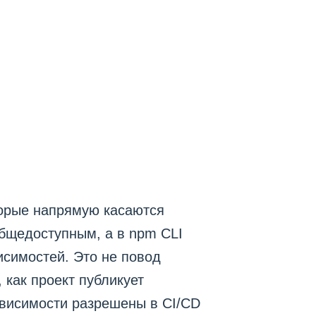
о
торые напрямую касаются
 общедоступным, а в npm CLI
исимостей. Это не повод
 как проект публикует
зависимости разрешены в CI/CD