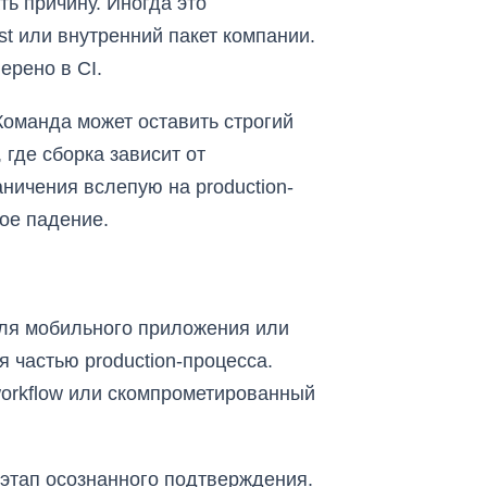
ть причину. Иногда это
st или внутренний пакет компании.
ерено в CI.
Команда может оставить строгий
 где сборка зависит от
ничения вслепую на production-
дое падение.
 для мобильного приложения или
 частью production-процесса.
 workflow или скомпрометированный
т этап осознанного подтверждения.