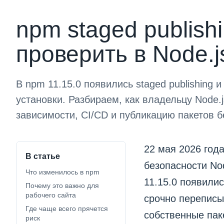
npm staged publishi
проверить в Node.js
В npm 11.15.0 появились staged publishing 
установки. Разбираем, как владельцу Node.j
зависимости, CI/CD и публикацию пакетов б
22 мая 2026 год
В статье
безопасности Nod
Что изменилось в npm
11.15.0 появили
Почему это важно для
рабочего сайта
срочно переписы
Где чаще всего прячется
собственные пак
риск