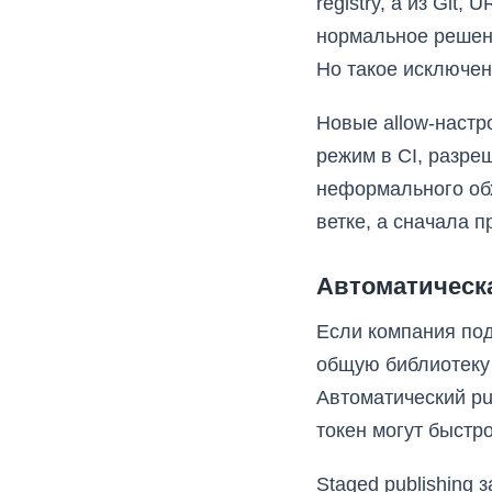
registry, а из Git
нормальное решени
Но такое исключен
Новые allow-настр
режим в CI, разре
неформального обх
ветке, а сначала п
Автоматическ
Если компания под
общую библиотеку 
Автоматический pu
токен могут быстр
Staged publishing