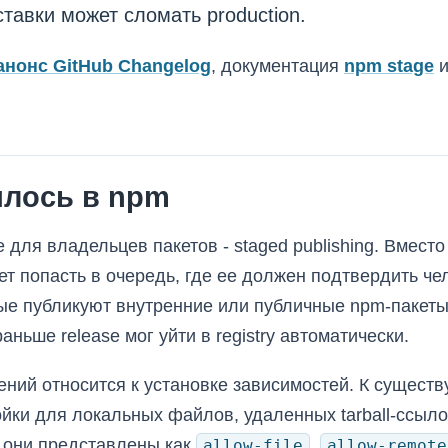
ставки может сломать production.
анонс GitHub Changelog
, документация
npm stage
и
илось в npm
 для владельцев пакетов - staged publishing. Вмес
ет попасть в очередь, где ее должен подтвердить че
ые публикуют внутренние или публичные npm-пакеты 
раньше release мог уйти в registry автоматически.
ений относится к установке зависимостей. К сущест
йки для локальных файлов, удаленных tarball-ссыло
 они представлены как
,
allow-file
allow-remote