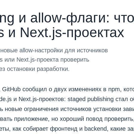
ng и allow-флаги: чт
 и Next.js-проектах
и новые allow-настройки для источников
s или Next.js-проекта проверить
ез остановки разработки.
а GitHub сообщил о двух изменениях в npm, ко
e.js и Next.js-проектов: staged publishing стал
сь новые ограничения источников установки зав
вать приложение, но хороший повод проверить,
еты, как собирает фронтенд и backend, какие 