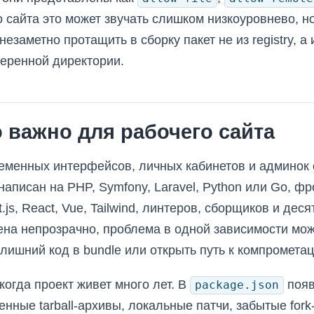
о сайта это может звучать слишком низкоуровнево, н
езаметно протащить в сборку пакет не из registry, а
еренной директории.
 важно для рабочего сайта
еменных интерфейсов, личных кабинетов и админок 
аписан на PHP, Symfony, Laravel, Python или Go, фро
t.js, React, Vue, Tailwind, линтеров, сборщиков и де
ена непрозрачно, проблема в одной зависимости мож
лишний код в bundle или открыть путь к компрометац
когда проект живет много лет. В
появ
package.json
енные tarball-архивы, локальные патчи, забытые fork