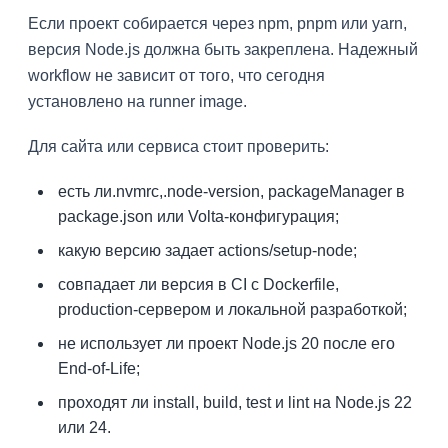
Если проект собирается через npm, pnpm или yarn,
версия Node.js должна быть закреплена. Надежный
workflow не зависит от того, что сегодня
установлено на runner image.
Для сайта или сервиса стоит проверить:
есть ли.nvmrc,.node-version, packageManager в
package.json или Volta-конфигурация;
какую версию задает actions/setup-node;
совпадает ли версия в CI с Dockerfile,
production-сервером и локальной разработкой;
не использует ли проект Node.js 20 после его
End-of-Life;
проходят ли install, build, test и lint на Node.js 22
или 24.