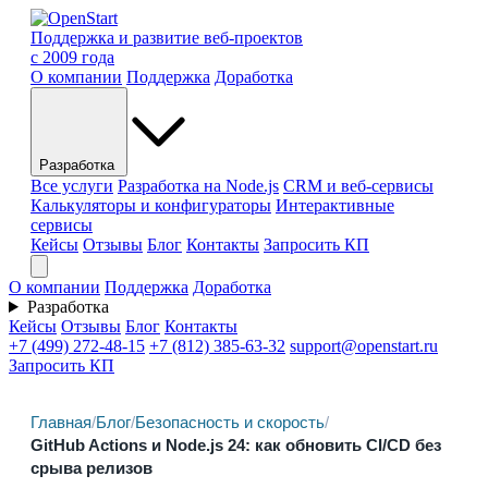
Поддержка и развитие веб-проектов
с 2009 года
О компании
Поддержка
Доработка
Разработка
Все услуги
Разработка на Node.js
CRM и веб-сервисы
Калькуляторы и конфигураторы
Интерактивные
сервисы
Кейсы
Отзывы
Блог
Контакты
Запросить КП
О компании
Поддержка
Доработка
Разработка
Кейсы
Отзывы
Блог
Контакты
+7 (499) 272-48-15
+7 (812) 385-63-32
support@openstart.ru
Запросить КП
Главная
/
Блог
/
Безопасность и скорость
/
GitHub Actions и Node.js 24: как обновить CI/CD без
срыва релизов