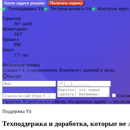
Какие задачи решаем
Получить оценку
Техподдержка Yii
Тестовая копия и Git
Контроль через 
Гарантия
30+ дней
Мониторинг
24/7
Процесс
PM
Опыт
17+ лет
Бесплатная оценка
Ссылка + 1–2 предложения. Вернёмся с оценкой в часах.
⏱
быстро
Согла
Гарантия 30 дней на все работы. На крупные задачи — по согл
Поддержка Yii
Техподдержка и доработка, которые не