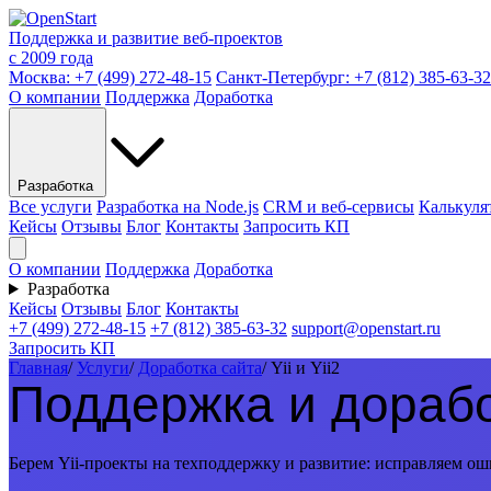
Поддержка и развитие веб-проектов
с 2009 года
Москва:
+7 (499) 272-48-15
Санкт-Петербург:
+7 (812) 385-63-32
О компании
Поддержка
Доработка
Разработка
Все услуги
Разработка на Node.js
CRM и веб-сервисы
Калькуля
Кейсы
Отзывы
Блог
Контакты
Запросить КП
О компании
Поддержка
Доработка
Разработка
Кейсы
Отзывы
Блог
Контакты
+7 (499) 272-48-15
+7 (812) 385-63-32
support@openstart.ru
Запросить КП
Главная
/
Услуги
/
Доработка сайта
/
Yii и Yii2
Поддержка и доработ
Берем Yii-проекты на техподдержку и развитие: исправляем ош