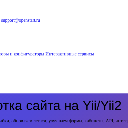
support@openstart.ru
торы и конфигураторы
Интерактивные сервисы
ка сайта на Yii/Yii2
ибки, обновляем легаси, улучшаем формы, кабинеты, API, интегр