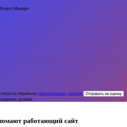
Project Manager
сен(а) на обработку
персональных данных
Отправить на оценку
асованию дольше.
 ломают работающий сайт