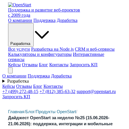
Поддержка и развитие веб-проектов
с 2009 года
О компании
Поддержка
Доработка
Разработка
Все услуги
Разработка на Node.js
CRM и веб-сервисы
Калькуляторы и конфигураторы
Интерактивные
сервисы
Кейсы
Отзывы
Блог
Контакты
Запросить КП
О компании
Поддержка
Доработка
Разработка
Кейсы
Отзывы
Блог
Контакты
+7 (499) 272-48-15
+7 (812) 385-63-32
support@openstart.ru
Запросить КП
Главная
/
Блог
/
Продукты OpenStart
/
Дайджест OpenStart за неделю №25 (15.06.2026-
21.06.2026): поддержка, интеграции и мобильные