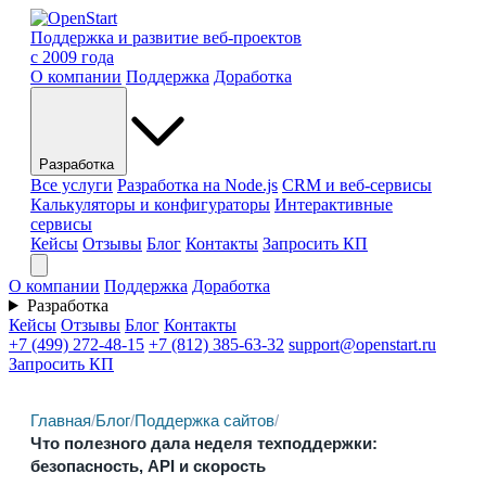
Поддержка и развитие веб-проектов
с 2009 года
О компании
Поддержка
Доработка
Разработка
Все услуги
Разработка на Node.js
CRM и веб-сервисы
Калькуляторы и конфигураторы
Интерактивные
сервисы
Кейсы
Отзывы
Блог
Контакты
Запросить КП
О компании
Поддержка
Доработка
Разработка
Кейсы
Отзывы
Блог
Контакты
+7 (499) 272-48-15
+7 (812) 385-63-32
support@openstart.ru
Запросить КП
Главная
/
Блог
/
Поддержка сайтов
/
Что полезного дала неделя техподдержки:
безопасность, API и скорость