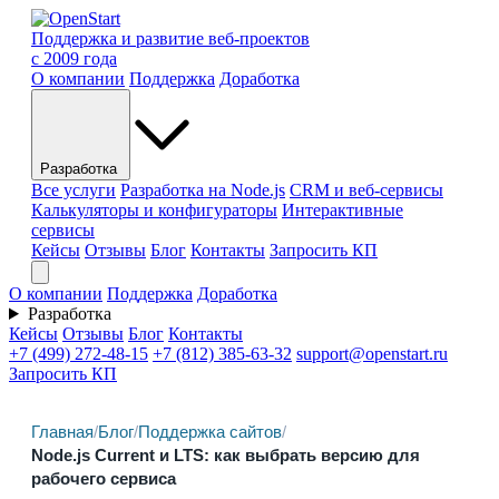
Поддержка и развитие веб-проектов
с 2009 года
О компании
Поддержка
Доработка
Разработка
Все услуги
Разработка на Node.js
CRM и веб-сервисы
Калькуляторы и конфигураторы
Интерактивные
сервисы
Кейсы
Отзывы
Блог
Контакты
Запросить КП
О компании
Поддержка
Доработка
Разработка
Кейсы
Отзывы
Блог
Контакты
+7 (499) 272-48-15
+7 (812) 385-63-32
support@openstart.ru
Запросить КП
Главная
/
Блог
/
Поддержка сайтов
/
Node.js Current и LTS: как выбрать версию для
рабочего сервиса