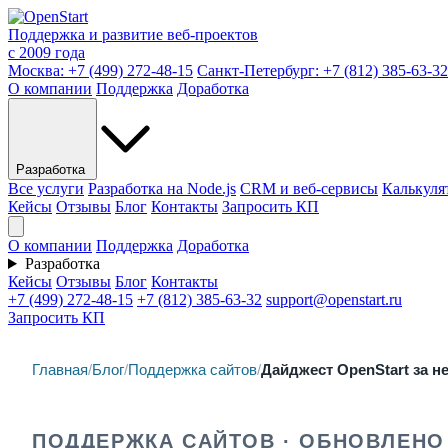
Поддержка и развитие веб-проектов
с 2009 года
Москва:
+7 (499) 272-48-15
Санкт-Петербург:
+7 (812) 385-63-32
О компании
Поддержка
Доработка
Разработка
Все услуги
Разработка на Node.js
CRM и веб-сервисы
Калькуля
Кейсы
Отзывы
Блог
Контакты
Запросить КП
О компании
Поддержка
Доработка
Разработка
Кейсы
Отзывы
Блог
Контакты
+7 (499) 272-48-15
+7 (812) 385-63-32
support@openstart.ru
Запросить КП
Главная
/
Блог
/
Поддержка сайтов
/
Дайджест OpenStart за н
ПОДДЕРЖКА САЙТОВ · ОБНОВЛЕНО 0