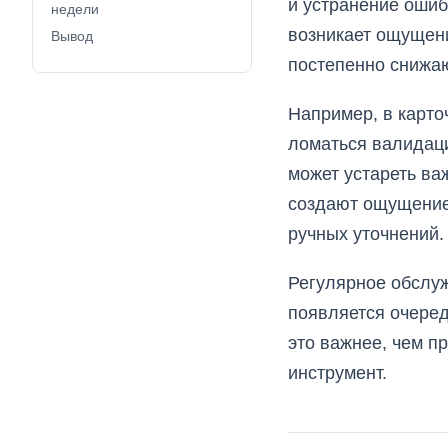
и устранение ошиб
недели
возникает ощущени
Вывод
постепенно снижа
Например, в карто
ломаться валидаци
может устареть ва
создают ощущение,
ручных уточнений.
Регулярное обслуж
появляется очеред
это важнее, чем п
инструмент.