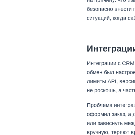
на причину: что и
безопасно внести 
ситуаций, когда с
Интеграци
Интеграции с CRM,
обмен был настрое
лимиты API, верси
не роскошь, а час
Проблема интеграц
оформил заказ, а 
или зависнуть меж
вручную, теряют в