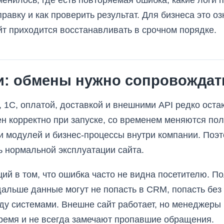
зменилось, где есть повторяемая ошибка, какие логи
правку и как проверить результат. Для бизнеса это 
айт приходится восстанавливать в срочном порядке.
и: обмены нужно сопровождать
 1С, оплатой, доставкой и внешними API редко ост
н корректно при запуске, со временем меняются пол
и модулей и бизнес-процессы внутри компании. Поэ
ть нормальной эксплуатации сайта.
ий в том, что ошибка часто не видна посетителю. П
дальше данные могут не попасть в CRM, попасть без
ду системами. Внешне сайт работает, но менеджеры
ремя и не всегда замечают пропавшие обращения.